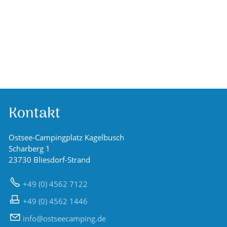
Siedlergemeinschaft Bliesdorf
Kontakt
Ostsee-Campingplatz Kagelbusch
Scharberg 1
23730 Bliesdorf-Strand
+49 (0) 4562 7122
+49 (0) 4562 1446
nf
sts
c
mp
ng
d