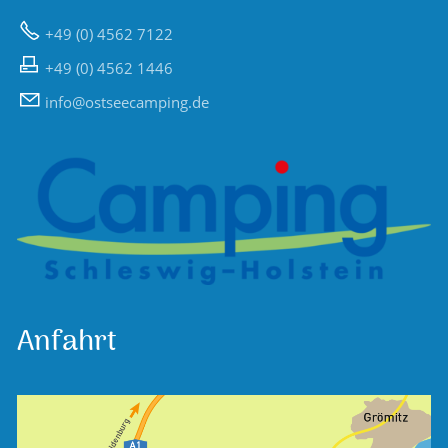
+49 (0) 4562 7122
+49 (0) 4562 1446
nf
sts
c
mp
ng
d
Anfahrt