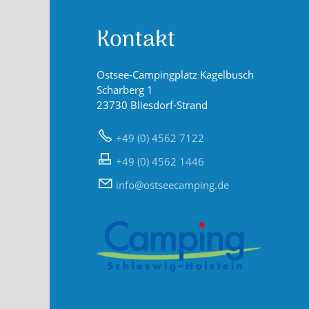
Kontakt
Ostsee-Campingplatz Kagelbusch
Scharberg 1
23730 Bliesdorf-Strand
+49 (0) 4562 7122
+49 (0) 4562 1446
nf
sts
c
mp
ng
d