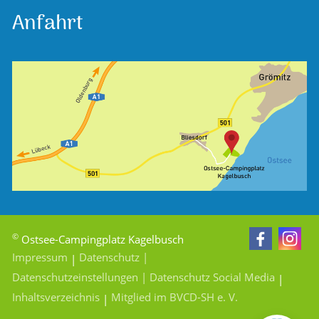
Anfahrt
©
Ostsee-Campingplatz Kagelbusch
Impressum
Datenschutz
|
|
Datenschutzeinstellungen
| Datenschutz Social Media
|
Inhaltsverzeichnis
Mitglied im BVCD-SH e. V.
|