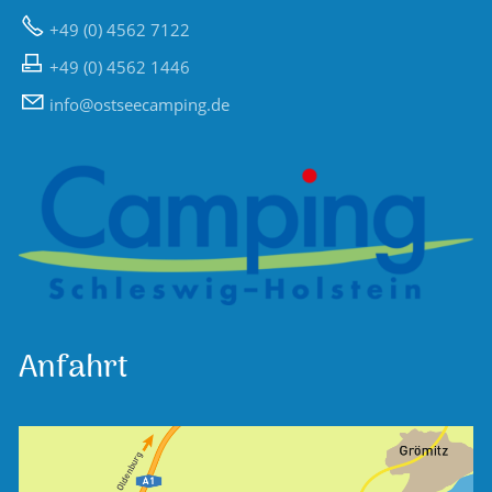
+49 (0) 4562 7122
+49 (0) 4562 1446
nf
sts
c
mp
ng
d
Anfahrt